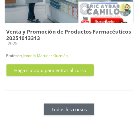
Venta y Promoción de Productos Farmacéuticos
20251013313
Categoría de cursos
2025
Profesor:
Jennelly Martínez Guzmán
Haga clic aquí para entrar al curso
Todos los cursos
Bloques