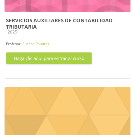
SERVICIOS AUXILIARES DE CONTABILIDAD
TRIBUTARIA
Categoría de cursos
2025
Profesor:
Elianna Ramirez
Haga clic aquí para entrar al curso