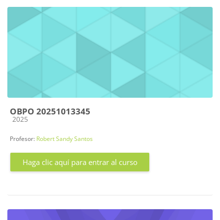
OBPO 20251013345
Categoría de cursos
2025
Profesor:
Robert Sandy Santos
Haga clic aquí para entrar al curso