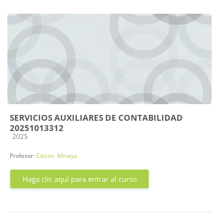
SERVICIOS AUXILIARES DE CONTABILIDAD
20251013312
Categoría de cursos
2025
Profesor:
Edison Minaya
Haga clic aquí para entrar al curso