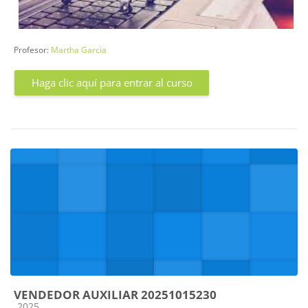
Profesor:
Martha Garcia
Haga clic aquí para entrar al curso
VENDEDOR AUXILIAR 20251015230
Categoría de cursos
2025