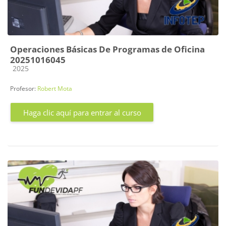
Operaciones Básicas De Programas de Oficina
20251016045
Categoría de cursos
2025
Profesor:
Robert Mota
Haga clic aquí para entrar al curso