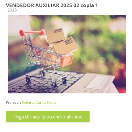
VENDEDOR AUXILIAR 2025 02 copia 1
Categoría de cursos
2025
Profesor:
Roberto Carlos Paula
Haga clic aquí para entrar al curso