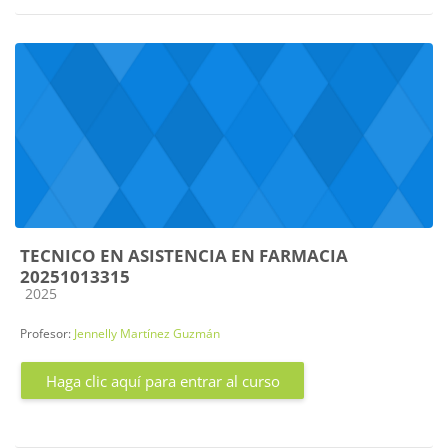
TECNICO EN ASISTENCIA EN FARMACIA
20251013315
Categoría de cursos
2025
Profesor:
Jennelly Martínez Guzmán
Haga clic aquí para entrar al curso