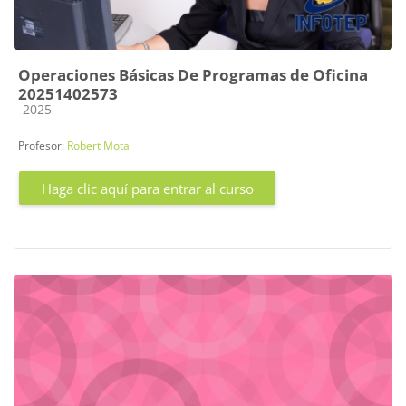
Operaciones Básicas De Programas de Oficina
20251402573
Categoría de cursos
2025
Profesor:
Robert Mota
Haga clic aquí para entrar al curso