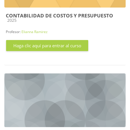
CONTABILIDAD DE COSTOS Y PRESUPUESTO
Categoría de cursos
2025
Profesor:
Elianna Ramirez
Haga clic aquí para entrar al curso